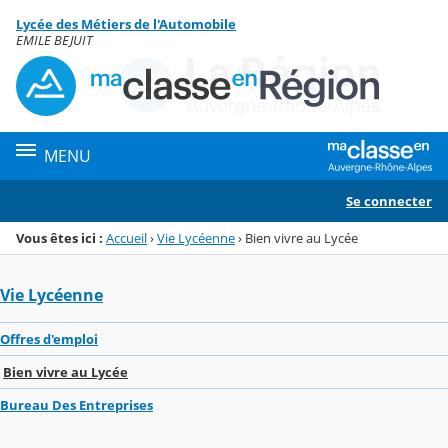
Panneau de gestion des cookies
Lycée des Métiers de l'Automobile
Menu de la rubrique
Contenu
EMILE BEJUIT
MENU
Se connecter
Vous êtes ici :
Accueil
›
Vie Lycéenne
›
Bien vivre au Lycée
Vie Lycéenne
Offres d'emploi
Bien vivre au Lycée
Bureau Des Entreprises