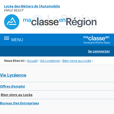
Panneau de gestion des cookies
Lycée des Métiers de l'Automobile
Menu de la rubrique
Contenu
EMILE BEJUIT
MENU
Se connecter
Vous êtes ici :
Accueil
›
Vie Lycéenne
›
Bien vivre au Lycée
›
Vie Lycéenne
Offres d'emploi
Bien vivre au Lycée
Bureau Des Entreprises