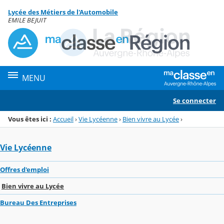
Panneau de gestion des cookies
Lycée des Métiers de l'Automobile
Menu de la rubrique
Contenu
EMILE BEJUIT
MENU
Se connecter
Vous êtes ici :
Accueil
›
Vie Lycéenne
›
Bien vivre au Lycée
›
Vie Lycéenne
Offres d'emploi
Bien vivre au Lycée
Bureau Des Entreprises