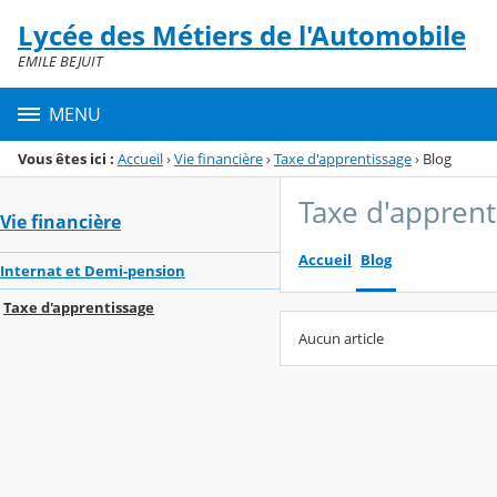
Panneau de gestion des cookies
Lycée des Métiers de l'Automobile
Menu de la rubrique
Contenu
EMILE BEJUIT
MENU
Vous êtes ici :
Accueil
›
Vie financière
›
Taxe d'apprentissage
›
Blog
Taxe d'apprent
Vie financière
Accueil
Blog
Internat et Demi-pension
Taxe d'apprentissage
Aucun article