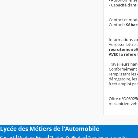
- Autonomie, sé
- Capacité d’anti
Contact et moda
Contact :
Sébas
Informations c
Adresser lettre 
recrutement@
AVEC la référe
Travailleurs ha
Conformément au 
remplissant les 
dérogatoire, le
à cet emploi par
Offre n°O069250
mecanicien-vehi
Lycée des Métiers de l'Automobile
Contacts
Mentions légales
Chartes d'utilisation
Données personnelles