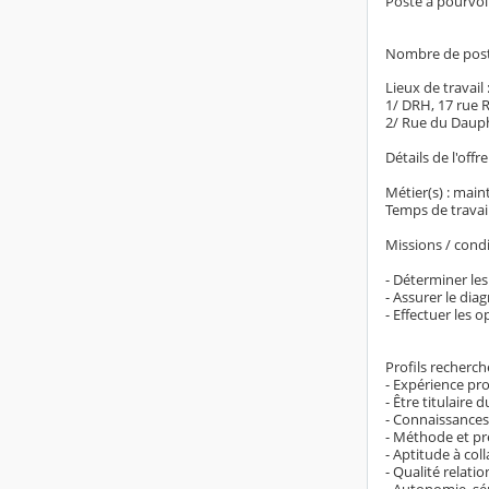
Poste à pourvoi
Nombre de post
Lieux de travail 
1/ DRH, 17 rue 
2/ Rue du Dauph
Détails de l'offre
Métier(s) : main
Temps de travai
Missions / condi
- Déterminer les
- Assurer le dia
- Effectuer les 
Profils recherch
- Expérience pr
- Être titulaire 
- Connaissances 
- Méthode et pr
- Aptitude à col
- Qualité relatio