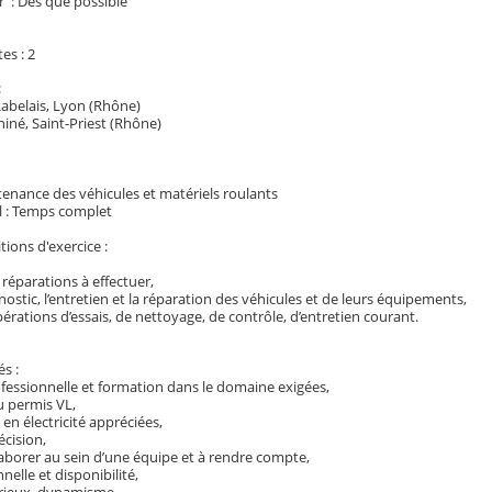
r : Dès que possible
es : 2
:
Rabelais, Lyon (Rhône)
iné, Saint-Priest (Rhône)
tenance des véhicules et matériels roulants
l : Temps complet
tions d'exercice :
 réparations à effectuer,
gnostic, l’entretien et la réparation des véhicules et de leurs équipements,
opérations d’essais, de nettoyage, de contrôle, d’entretien courant.
és :
ofessionnelle et formation dans le domaine exigées,
du permis VL,
en électricité appréciées,
écision,
laborer au sein d’une équipe et à rendre compte,
nnelle et disponibilité,