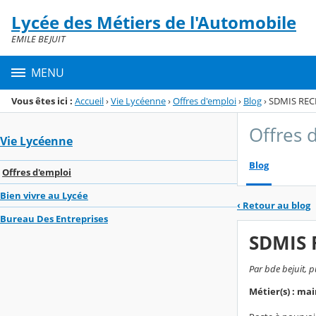
Panneau de gestion des cookies
Lycée des Métiers de l'Automobile
Menu de la rubrique
Contenu
EMILE BEJUIT
MENU
Vous êtes ici :
Accueil
›
Vie Lycéenne
›
Offres d'emploi
›
Blog
›
SDMIS REC
Offres 
Vie Lycéenne
Blog
Offres d'emploi
Bien vivre au Lycée
‹
Retour au blog
Bureau Des Entreprises
SDMIS 
Par bde bejuit, p
Métier(s) : ma