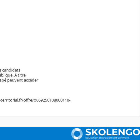
es candidats
blique. À titre
icapé peuvent accéder
territorial.fr/offre/o069250108000110-