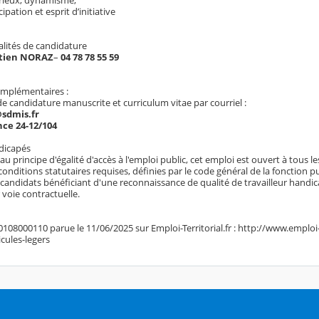
rieux, dynamisme,
cipation et esprit d’initiative
lités de candidature
tien NORAZ
–
04 78 78 55 59
omplémentaires :
de candidature manuscrite et curriculum vitae par courriel :
sdmis.fr
nce 24-12/104
ndicapés
principe d'égalité d'accès à l'emploi public, cet emploi est ouvert à tous l
conditions statutaires requises, définies par le code général de la fonction pu
s candidats bénéficiant d'une reconnaissance de qualité de travailleur hand
 voie contractuelle.
108000110 parue le 11/06/2025 sur Emploi-Territorial.fr : http://www.emploi-
cules-legers