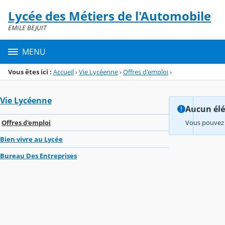
Panneau de gestion des cookies
Lycée des Métiers de l'Automobile
Menu de la rubrique
Contenu
EMILE BEJUIT
MENU
Vous êtes ici :
Accueil
›
Vie Lycéenne
›
Offres d'emploi
›
Vie Lycéenne
Aucun élém
Offres d'emploi
Vous pouvez 
Bien vivre au Lycée
Bureau Des Entreprises