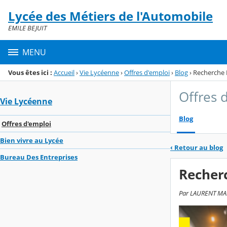
Panneau de gestion des cookies
Lycée des Métiers de l'Automobile
Menu de la rubrique
Contenu
EMILE BEJUIT
MENU
Vous êtes ici :
Accueil
›
Vie Lycéenne
›
Offres d'emploi
›
Blog
›
Recherche 
Offres 
Vie Lycéenne
Blog
Offres d'emploi
Bien vivre au Lycée
‹
Retour au blog
Bureau Des Entreprises
Recherc
Par LAURENT MAR,