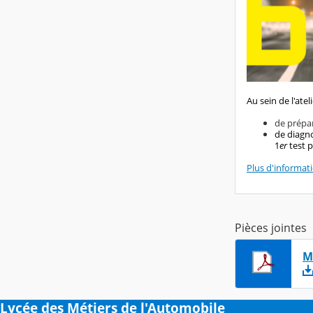
Au sein de l'ateli
de prépa
de diagno
1
er
test p
Plus d'informati
Pièces jointes
M
Lycée des Métiers de l'Automobile