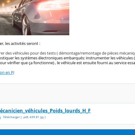
er, les activités seront :
rer des véhicules pour des tests ( démontage/remontage de pièces mécaniq
stiquer les systèmes électroniques embarqués: instrumenter les véhicules (
our vérifier que ça fonctionne) , le véhicule est ensuite fourni au service essa
on en PJ
écanicien_véhicules_Poids_lourds_H_F
Télécharger
( .
pdf
,
439.81
ko
)