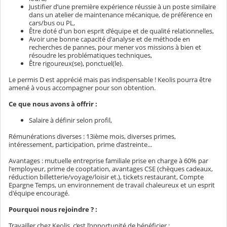
Justifier d’une première expérience réussie à un poste similaire
dans un atelier de maintenance mécanique, de préférence en
cars/bus ou PL,
Être doté d'un bon esprit d’équipe et de qualité relationnelles,
Avoir une bonne capacité d'analyse et de méthode en
recherches de pannes, pour mener vos missions à bien et
résoudre les problématiques techniques,
Être rigoureux(se), ponctuel(le).
Le permis D est apprécié mais pas indispensable ! Keolis pourra être
amené à vous accompagner pour son obtention.
Ce que nous avons à offrir :
Salaire à définir selon profil,
Rémunérations diverses : 13ième mois, diverses primes,
intéressement, participation, prime d’astreinte...
Avantages : mutuelle entreprise familiale prise en charge à 60% par
l'employeur, prime de cooptation, avantages CSE (chèques cadeaux,
réduction billetterie/voyage/loisir et.), tickets restaurant, Compte
Epargne Temps, un environnement de travail chaleureux et un esprit
d'équipe encouragé.
Pourquoi nous rejoindre ? :
Travailler chez Keolis, c’est l’opportunité de bénéficier :