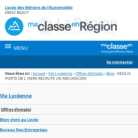
Panneau de gestion des cookies
Lycée des Métiers de l'Automobile
Menu de la rubrique
Contenu
EMILE BEJUIT
MENU
Se connecter
Vous êtes ici :
Accueil
›
Vie Lycéenne
›
Offres d'emploi
›
Blog
›
KEOLIS
PORTE DE L ISERE RECRUTE UN MECANICIEN
Vie Lycéenne
Offres d'emploi
Bien vivre au Lycée
Bureau Des Entreprises