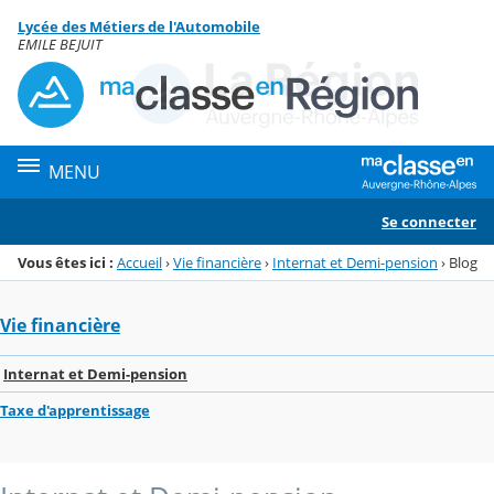
Panneau de gestion des cookies
Lycée des Métiers de l'Automobile
Menu de la rubrique
Contenu
EMILE BEJUIT
MENU
Se connecter
Vous êtes ici :
Accueil
›
Vie financière
›
Internat et Demi-pension
›
Blog
Vie financière
Internat et Demi-pension
Taxe d'apprentissage