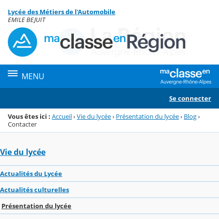
Panneau de gestion des cookies
Lycée des Métiers de l'Automobile
Menu de la rubrique
Contenu
EMILE BEJUIT
MENU
Se connecter
Vous êtes ici :
Accueil
›
Vie du lycée
›
Présentation du lycée
›
Blog
›
Contacter
Vie du lycée
Actualités du Lycée
Actualités culturelles
Présentation du lycée