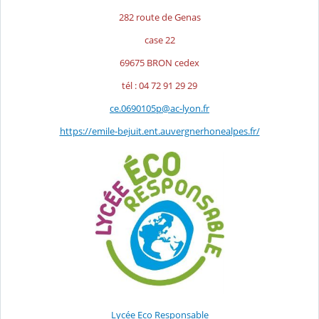
282 route de Genas
case 22
69675 BRON cedex
tél : 04 72 91 29 29
ce.0690105p@ac-lyon.fr
https://emile-bejuit.ent.auvergnerhonealpes.fr/
​Lycée Eco Responsable