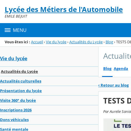
Panneau de gestion des cookies
Lycée des Métiers de l'Automobile
Menu de la rubrique
Contenu
EMILE BEJUIT
MENU
Vous êtes ici :
Accueil
›
Vie du lycée
›
Actualités du Lycée
›
Blog
›
TESTS D
Actuali
Vie du lycée
Blog
Agenda
Actualités du Lycée
Actualités culturelles
‹
Retour au blog
Présentation du lycée
TESTS 
Visite 360° du lycée
Inscriptions 2026
Par Aurelie Sani
Dons véhicules
Santé mentale