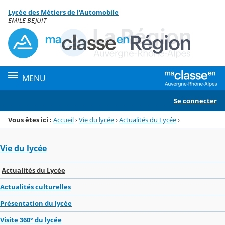
Panneau de gestion des cookies
Lycée des Métiers de l'Automobile
Menu de la rubrique
Contenu
EMILE BEJUIT
MENU
Se connecter
Vous êtes ici :
Accueil
›
Vie du lycée
›
Actualités du Lycée
›
Vie du lycée
Actualités du Lycée
Actualités culturelles
Présentation du lycée
Visite 360° du lycée