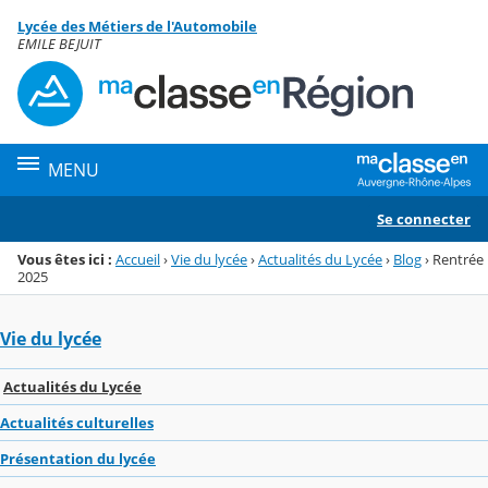
Panneau de gestion des cookies
Lycée des Métiers de l'Automobile
Menu de la rubrique
Contenu
EMILE BEJUIT
MENU
Se connecter
Vous êtes ici :
Accueil
›
Vie du lycée
›
Actualités du Lycée
›
Blog
›
Rentrée
2025
Vie du lycée
Actualités du Lycée
Actualités culturelles
Présentation du lycée