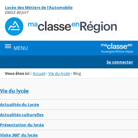
Panneau de gestion des cookies
Lycée des Métiers de l'Automobile
Menu de la rubrique
Contenu
EMILE BEJUIT
MENU
Se connecter
Vous êtes ici :
Accueil
›
Vie du lycée
›
Blog
Vie du lycée
Actualités du Lycée
Actualités culturelles
Présentation du lycée
Visite 360° du lycée