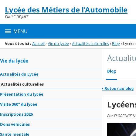
Panneau de gestion des cookies
Lycée des Métiers de l'Automobile
Menu de la rubrique
Contenu
EMILE BEJUIT
MENU
Vous êtes ici :
Accueil
›
Vie du lycée
›
Actualités culturelles
›
Blog
›
Lycéens
Actualit
Vie du lycée
Blog
Actualités du Lycée
Actualités culturelles
‹
Retour au blog
Présentation du lycée
Lycéens
Visite 360° du lycée
Inscriptions 2026
Par FLORENCE NOU
Dons véhicules
Santé mentale