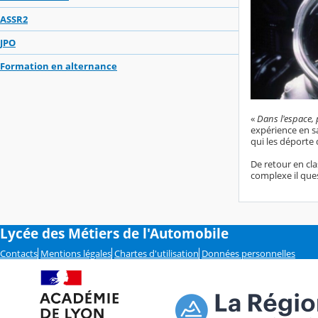
ASSR2
JPO
Formation en alternance
«
Dans l'espace,
expérience en sa
qui les déporte 
De retour en cla
complexe il ques
Lycée des Métiers de l'Automobile
Contacts
Mentions légales
Chartes d'utilisation
Données personnelles