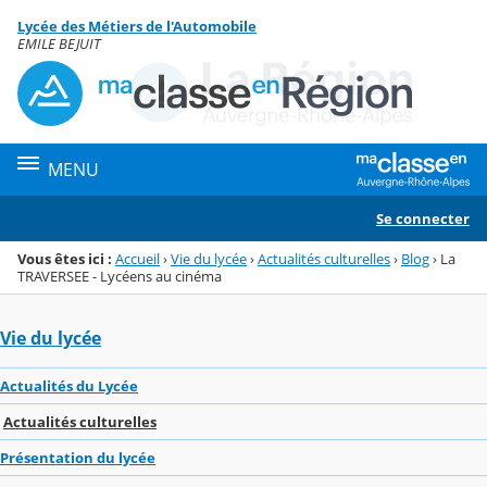
Panneau de gestion des cookies
Lycée des Métiers de l'Automobile
Menu de la rubrique
Contenu
EMILE BEJUIT
MENU
Se connecter
Vous êtes ici :
Accueil
›
Vie du lycée
›
Actualités culturelles
›
Blog
›
La
TRAVERSEE - Lycéens au cinéma
Vie du lycée
Actualités du Lycée
Actualités culturelles
Présentation du lycée