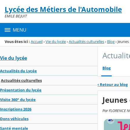
Panneau de gestion des cookies
Lycée des Métiers de l'Automobile
Menu de la rubrique
Contenu
EMILE BEJUIT
MENU
Vous êtes ici :
Accueil
›
Vie du lycée
›
Actualités culturelles
›
Blog
›
Jeunes 
Actualit
Vie du lycée
Blog
Actualités du Lycée
Actualités culturelles
‹
Retour au blog
Présentation du lycée
Jeunes 
Visite 360° du lycée
Inscriptions 2026
Par FLORENCE NOU
Dons véhicules
Santé mentale