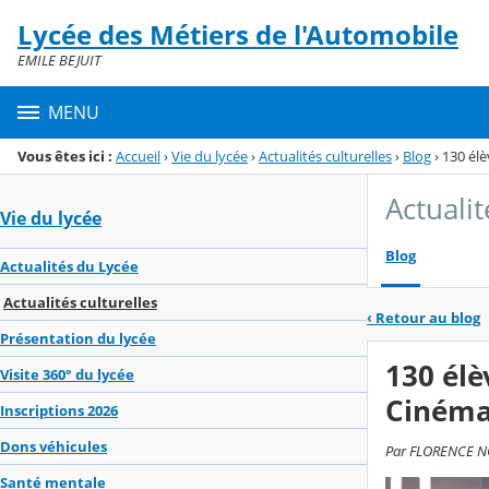
Panneau de gestion des cookies
Lycée des Métiers de l'Automobile
Menu de la rubrique
Contenu
EMILE BEJUIT
MENU
Vous êtes ici :
Accueil
›
Vie du lycée
›
Actualités culturelles
›
Blog
›
130 él
Actualit
Vie du lycée
Blog
Actualités du Lycée
Actualités culturelles
‹
Retour au blog
Présentation du lycée
130 él
Visite 360° du lycée
Cinéma
Inscriptions 2026
Dons véhicules
Par FLORENCE NO
Santé mentale