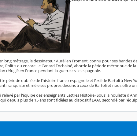
r long métrage, le dessinateur Aurélien Froment, connu pour ses bandes dess
 Politis ou encore Le Canard Enchainé, aborde la période méconnue de la « Re
lan réfugié en France pendant la guerre civile espagnole.
tte période oubliée de l’histoire franco-espagnole et l’exil de Bartoli à New 
tifranquiste et mêle ses propres dessins à ceux de Bartoli et nous offre une
 relevé par l'équipe des enseignants Lettres Histoire (Sous la houlette d'A
qui depuis plus de 15 ans sont fidèles au dispositif LAAC secondé par l'équ