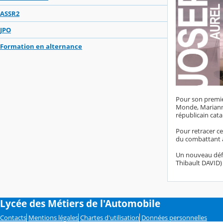
ASSR2
JPO
Formation en alternance
Pour son premie
Monde, Marianne,
républicain cata
Pour retracer ce
du combattant an
Un nouveau défi
Thibault DAVID) 
Lycée des Métiers de l'Automobile
Contacts
Mentions légales
Chartes d'utilisation
Données personnelles