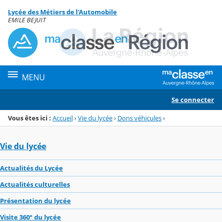
Panneau de gestion des cookies
Lycée des Métiers de l'Automobile
Menu de la rubrique
Contenu
EMILE BEJUIT
MENU
Se connecter
Vous êtes ici :
Accueil
›
Vie du lycée
›
Dons véhicules
›
Vie du lycée
Actualités du Lycée
Actualités culturelles
Présentation du lycée
Visite 360° du lycée