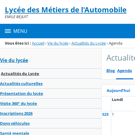
Panneau de gestion des cookies
Lycée des Métiers de l'Automobile
Menu de la rubrique
Contenu
EMILE BEJUIT
MENU
Vous êtes ici :
Accueil
›
Vie du lycée
›
Actualités du Lycée
›
Agenda
Actuali
Vie du lycée
Blog
Agenda
Actualités du Lycée
Actualités culturelles
Aujourd’hui
Présentation du lycée
Lundi
Visite 360° du lycée
Inscriptions 2026
S23
1
Dons véhicules
Santé mentale