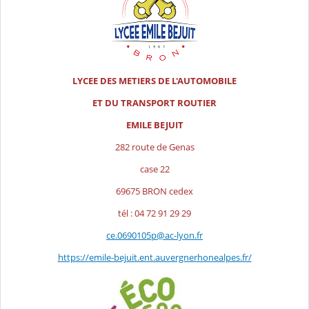
LYCEE DES METIERS DE L'AUTOMOBILE
ET DU TRANSPORT ROUTIER
EMILE BEJUIT
282 route de Genas
case 22
69675 BRON cedex
tél : 04 72 91 29 29
ce.0690105p@ac-lyon.fr
https://emile-bejuit.ent.auvergnerhonealpes.fr/