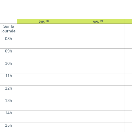
lun.
08
mar.
09
Sur la
journée
08h
09h
10h
11h
12h
13h
14h
15h