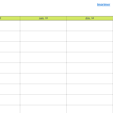
Imprimer
2
sam.
13
dim.
14