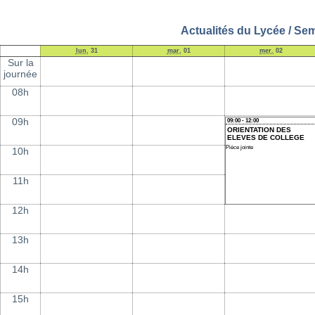
Actualités du Lycée / Sem
lun.
31
mar.
01
mer.
02
Sur la
journée
08h
09h
09:00 - 12:00
ORIENTATION DES
ELEVES DE COLLEGE
Pièce jointe
10h
11h
12h
13h
14h
15h